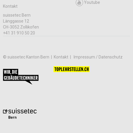
Youtube
Kontakt
suissetec Bern
Länggasse 12
CH-3052 Zollikofen
+41 31 910 50 20
© suissetec Kanton Bern |
Kontakt
Impressum / Datenschutz