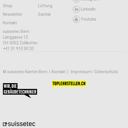
Shop
Lüftung
LinkedIn
Newsletter
Sanitär
Youtube
Kontakt
suissetec Bern
Länggasse 12
CH-3052 Zollikofen
+41 31 910 50 20
© suissetec Kanton Bern |
Kontakt
Impressum / Datenschutz