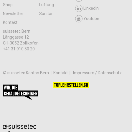
Shop
Lüftung
LinkedIn
Newsletter
Sanitär
Youtube
Kontakt
suissetec Bern
Länggasse 12
CH-3052 Zollikofen
+41 31 910 50 20
© suissetec Kanton Bern |
Kontakt
Impressum / Datenschutz