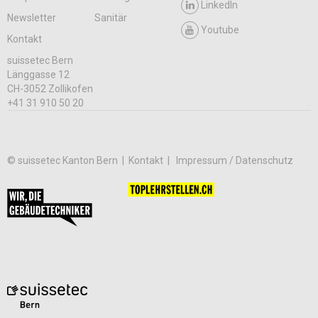
LinkedIn
Newsletter
Sanitär
Youtube
Kontakt
suissetec Bern
Länggasse 12
CH-3052 Zollikofen
+41 31 910 50 20
© suissetec Kanton Bern |
Kontakt
Impressum / Datenschutz