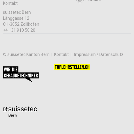
Kontakt
suissetec Bern
Länggasse 12
CH-3052 Zollikofen
+41 31 910 50 20
© suissetec Kanton Bern |
Kontakt
Impressum / Datenschutz